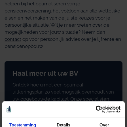
helpen bij het optimaliseren van je
pensioenvoorziening, het voldoen aan alle wettelijke
eisen en het maken van de juiste keuzes voor je
persoonlijke situatie. Wil je meer weten over de
mogelijkheden voor jouw situatie? Neem dan
contact
op voor persoonlijk advies over je lijfrente en
pensioenopbouw.
Haal meer uit uw BV
Ontdek hoe u met een optimaal
uitkeringsplan zo veel mogelijk overhoudt van
uw opgebouwde kapitaal. Onze specialisten
staan voor u klaar.
Meer informatie
Toestemming
Details
Over