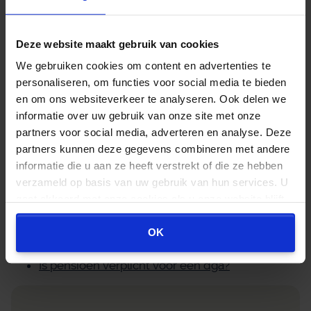
Neem contact op
Deze website maakt gebruik van cookies
We gebruiken cookies om content en advertenties te
personaliseren, om functies voor social media te bieden
en om ons websiteverkeer te analyseren. Ook delen we
Gerelateerde artikelen
informatie over uw gebruik van onze site met onze
partners voor social media, adverteren en analyse. Deze
Kan ik mijn ODV uitstellen tot na mijn AOW-
partners kunnen deze gegevens combineren met andere
leeftijd?
informatie die u aan ze heeft verstrekt of die ze hebben
Welke rendementsveronderstellingen worden
verzameld op basis van uw gebruik van hun services. U
gebruikt voor mijn ODV berekening?
gaat akkoord met onze cookies als u onze website blijft
Welke loonadministratie verplichtingen heb ik
gebruiken.
bij ingegane lijfrente uitkeringen?
OK
Moet ik dit jaar nog dividend uitkeren?
Is pensioen verplicht voor een dga?