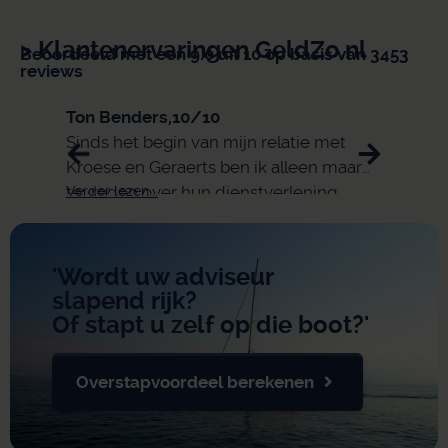
> Klantenervaringen GeldZo.nl
Beoordeeld met een 9.0 uit 10 op basis van 3453
reviews
Ton Benders,
10/10
Eli,
9/
Sinds het begin van mijn relatie met
snell
Kroese en Geraerts ben ik alleen maar
tevreden over hun dienstverlening.
Verder lezen...
Verder 
'Wordt uw adviseur
slapend rijk?
Of stapt u zelf op die boot?'
Overstapvoordeel berekenen