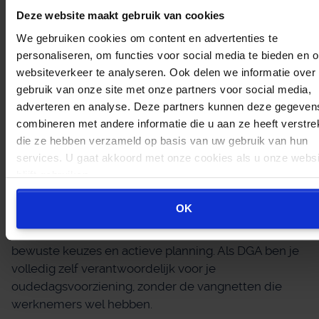
maken van de mogelijkheden binnen een slapende
Deze website maakt gebruik van cookies
BV, zoals het beheer van bestaand pensioenkapitaal
We gebruiken cookies om content en advertenties te
of ODV-vermogen, kun je efficiënt vermogen
personaliseren, om functies voor social media te bieden en 
opbouwen. Professionele ondersteuning bij
websiteverkeer te analyseren. Ook delen we informatie over
Pensioen BV Beheer & Administratie
helpt je om de
gebruik van onze site met onze partners voor social media,
fiscale mogelijkheden optimaal te benutten en
adverteren en analyse. Deze partners kunnen deze gegeven
valkuilen te vermijden.
combineren met andere informatie die u aan ze heeft verstrek
die ze hebben verzameld op basis van uw gebruik van hun
Belangrijkste conclusies over
services. U gaat akkoord met onze cookies als u onze websi
pensioenverplichtingen voor de DGA
blijft gebruiken.
De kernboodschap is helder: er bestaat geen
OK
algemene pensioenplicht voor DGA’s in Nederland.
Deze vrijheid biedt kansen maar vraagt ook om
bewuste keuzes en actieve planning. Als DGA ben je
volledig zelf verantwoordelijk voor je
oudedagsvoorziening, zonder de vangnetten die
werknemers wel hebben.