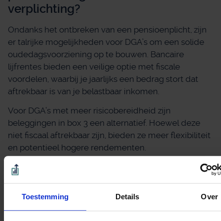
verplichting?
Ondanks het ontbreken van een pensioenplicht, zijn
er talrijke mogelijkheden voor DGA’s om een solide
oudedagsvoorziening op te bouwen. Bancaire
lijfrentes bieden een veilige optie met fiscale
voordelen, waarbij je jaarlijks een bedrag stort dat
aftrekbaar is van je belastbaar inkomen.
Voor DGA’s met meer risicobereidheid zijn
beleggingen in box 3 een alternatief. Hoewel deze
niet fiscaal aftrekbaar zijn, bieden ze meer flexibiliteit
en potentieel hogere rendementen.
Vastgoedinvesteringen vormen een andere
populaire route, waarbij huurinkomsten een
aanvulling op de AOW kunnen vormen.
Toestemming
Details
Over
Een slapende BV kan ook een waardevol instrument
zijn voor vermogensopbouw. Door slim gebruik te