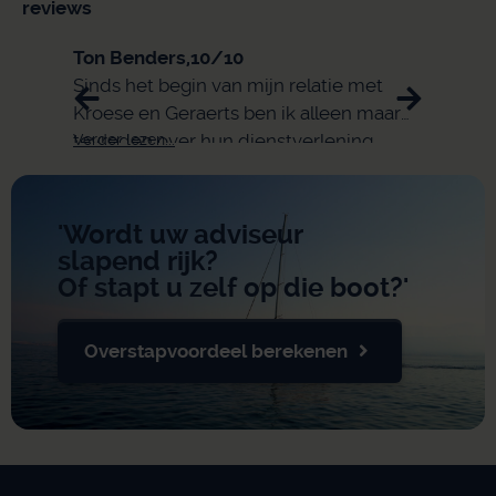
reviews
Ton Benders,
10/10
Eli,
9/
Sinds het begin van mijn relatie met
snell
Kroese en Geraerts ben ik alleen maar
tevreden over hun dienstverlening.
Verder lezen...
Verder 
'Wordt uw adviseur
slapend rijk?
Of stapt u zelf op die boot?'
Overstapvoordeel berekenen