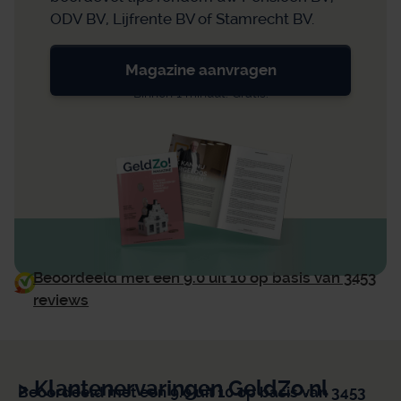
ODV BV, Lijfrente BV of Stamrecht BV.
Magazine aanvragen
Binnen 1 minuut. Gratis.
Beoordeeld met een 9.0 uit 10 op basis van 3453
reviews
> Klantenervaringen GeldZo.nl
Beoordeeld met een 9.0 uit 10 op basis van 3453