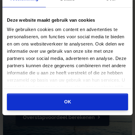
> Klantenervaringen GeldZo.nl
Beoordeeld met een 9.0 uit 10 op basis van 3453
Deze website maakt gebruik van cookies
reviews
We gebruiken cookies om content en advertenties te
personaliseren, om functies voor social media te bieden
Ton Benders,
10/10
Eli,
9/
en om ons websiteverkeer te analyseren. Ook delen we
Sinds het begin van mijn relatie met
snell
informatie over uw gebruik van onze site met onze
Kroese en Geraerts ben ik alleen maar
partners voor social media, adverteren en analyse. Deze
tevreden over hun dienstverlening.
Verder lezen...
Verder 
partners kunnen deze gegevens combineren met andere
informatie die u aan ze heeft verstrekt of die ze hebben
verzameld op basis van uw gebruik van hun services. U
'Wordt uw adviseur
gaat akkoord met onze cookies als u onze website blijft
slapend rijk?
gebruiken.
Of stapt u zelf op die boot?'
OK
Overstapvoordeel berekenen