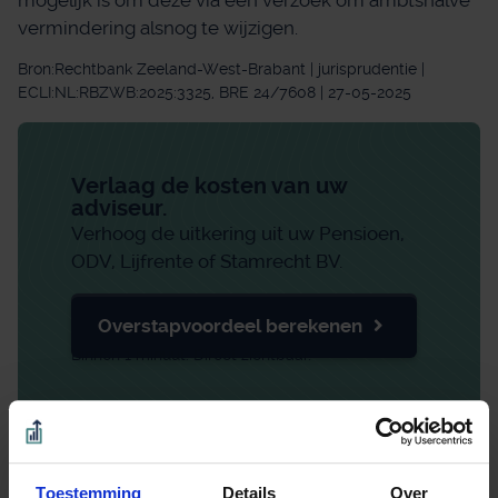
vermindering alsnog te wijzigen.
Bron:Rechtbank Zeeland-West-Brabant | jurisprudentie |
ECLI:NL:RBZWB:2025:3325, BRE 24/7608 | 27-05-2025
Verlaag de kosten van uw
adviseur.
Verhoog de uitkering uit uw Pensioen,
ODV, Lijfrente of Stamrecht BV.
Overstapvoordeel berekenen
Binnen 1 minuut. Direct zichtbaar.
Beoordeeld met een 9.0 uit 10 op basis van 3453
reviews
Toestemming
Details
Over