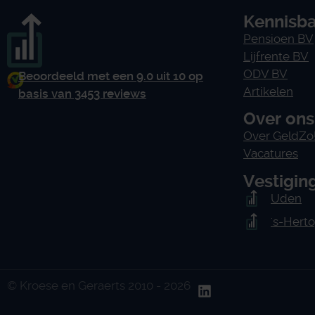
Kennisb
Pensioen BV
Lijfrente BV
ODV BV
Beoordeeld met een 9.0 uit 10 op
Artikelen
basis van 3453 reviews
Over ons
Over GeldZo
Vacatures
Vestigin
Uden
's-Hert
© Kroese en Geraerts 2010 - 2026