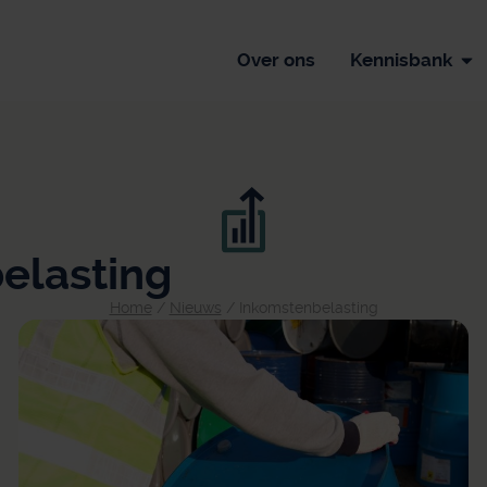
Over ons
Kennisbank
elasting
Home
/
Nieuws
/
Inkomstenbelasting