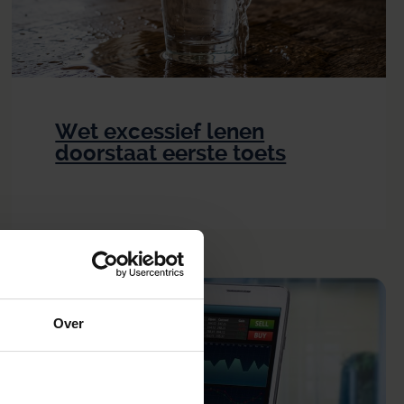
Wet excessief lenen
doorstaat eerste toets
Over