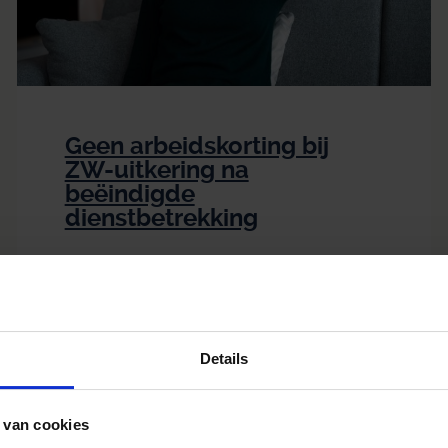
Geen arbeidskorting bij
ZW-uitkering na
beëindigde
dienstbetrekking
Details
 van cookies