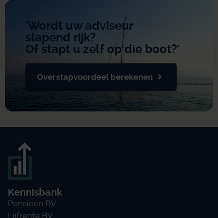
'Wordt uw adviseur
slapend rijk?
Of stapt u zelf op die boot?'
Overstapvoordeel berekenen
Kennisbank
Pensioen BV
Lijfrente BV