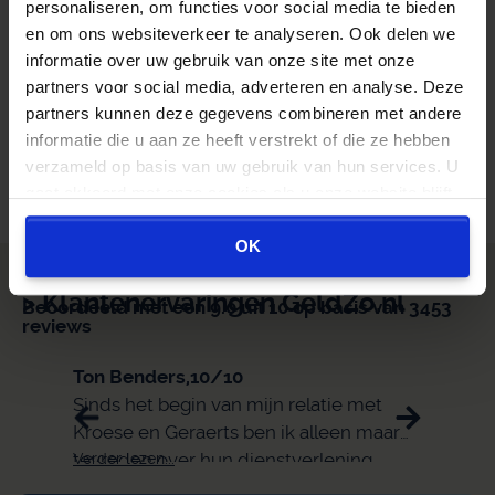
ODV, Lijfrente of Stamrecht BV.
personaliseren, om functies voor social media te bieden
en om ons websiteverkeer te analyseren. Ook delen we
informatie over uw gebruik van onze site met onze
Overstapvoordeel berekenen
partners voor social media, adverteren en analyse. Deze
Binnen 1 minuut. Direct zichtbaar.
partners kunnen deze gegevens combineren met andere
informatie die u aan ze heeft verstrekt of die ze hebben
Beoordeeld met een 9.0 uit 10 op basis van 3453
verzameld op basis van uw gebruik van hun services. U
reviews
gaat akkoord met onze cookies als u onze website blijft
gebruiken.
OK
> Klantenervaringen GeldZo.nl
Beoordeeld met een 9.0 uit 10 op basis van 3453
reviews
Ton Benders,
10/10
Eli,
9/
Sinds het begin van mijn relatie met
snell
Kroese en Geraerts ben ik alleen maar
tevreden over hun dienstverlening.
Verder lezen...
Verder 