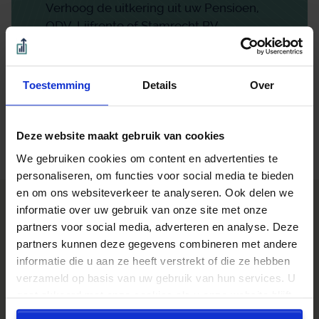
Verhoog de uitkering uit uw Pensioen,
ODV, Lijfrente of Stamrecht BV.
Overstapvoordeel berekenen
Toestemming
Details
Over
Binnen 1 minuut. Direct zichtbaar.
Beoordeeld met een 9.0 uit 10 op basis van 3453
Deze website maakt gebruik van cookies
reviews
We gebruiken cookies om content en advertenties te
personaliseren, om functies voor social media te bieden
en om ons websiteverkeer te analyseren. Ook delen we
informatie over uw gebruik van onze site met onze
> Klantenervaringen GeldZo.nl
Beoordeeld met een 9.0 uit 10 op basis van 3453
partners voor social media, adverteren en analyse. Deze
reviews
partners kunnen deze gegevens combineren met andere
informatie die u aan ze heeft verstrekt of die ze hebben
Ton Benders,
10/10
Eli,
9/
verzameld op basis van uw gebruik van hun services. U
Sinds het begin van mijn relatie met
snell
gaat akkoord met onze cookies als u onze website blijft
Kroese en Geraerts ben ik alleen maar
gebruiken.
tevreden over hun dienstverlening.
Verder lezen...
Verder 