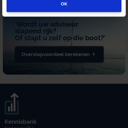
OK
'Wordt uw adviseur
slapend rijk?
Of stapt u zelf op die boot?'
Overstapvoordeel berekenen
Kennisbank