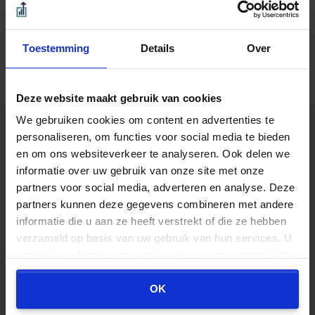
Binnen 1 minuut. Direct zichtbaar.
Toestemming
Details
Over
Beoordeeld met een 9.0 uit 10 op basis van 3453
reviews
Deze website maakt gebruik van cookies
We gebruiken cookies om content en advertenties te
personaliseren, om functies voor social media te bieden
> Klantenervaringen GeldZo.nl
Beoordeeld met een 9.0 uit 10 op basis van 3453
en om ons websiteverkeer te analyseren. Ook delen we
reviews
informatie over uw gebruik van onze site met onze
partners voor social media, adverteren en analyse. Deze
Ton Benders,
10/10
Eli,
9/
partners kunnen deze gegevens combineren met andere
Sinds het begin van mijn relatie met
snell
informatie die u aan ze heeft verstrekt of die ze hebben
Kroese en Geraerts ben ik alleen maar
verzameld op basis van uw gebruik van hun services. U
tevreden over hun dienstverlening.
Verder lezen...
Verder 
gaat akkoord met onze cookies als u onze website blijft
gebruiken.
OK
'Wordt uw adviseur