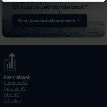
slapend rijk?
Of stapt u zelf op die boot?'
Overstapvoordeel berekenen
Kennisbank
Pensioen BV
Lijfrente BV
ODV BV
Artikelen