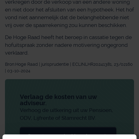
verkregen door de verkoop van een andere woning
en niet door het afsluiten van een hypotheek. Het hof
vond niet aannemelijk dat de belanghebbende niet
vrij over de spaarrekening zou kunnen beschikken.
De Hoge Raad heeft het beroep in cassatie tegen de
hofuitspraak zonder nadere motivering ongegrond
verklaard.
Bron:Hoge Raad | jurisprudentie | ECLINLHR20241381, 23/02160
| 03-10-2024
Verlaag de kosten van uw
adviseur.
Verhoog de uitkering uit uw Pensioen,
ODV, Lijfrente of Stamrecht BV.
Overstapvoordeel berekenen