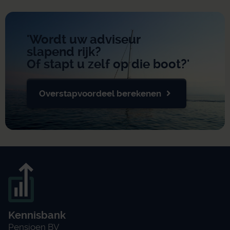
'Wordt uw adviseur
slapend rijk?
Of stapt u zelf op die boot?'
Overstapvoordeel berekenen
Kennisbank
Pensioen BV