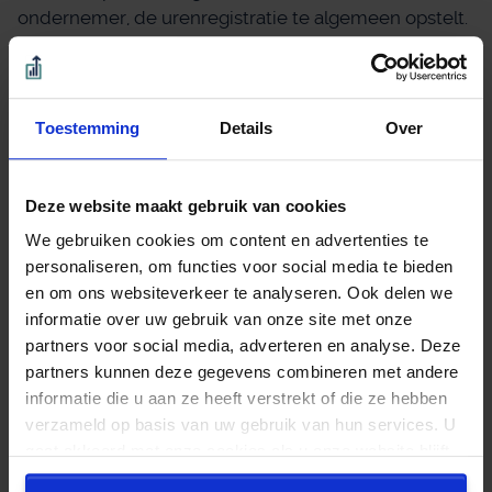
ondernemer, de urenregistratie te algemeen opstelt.
Leg duidelijk vast wat u tijdens bepaalde uren heeft
gedaan en vermijd algemene omschrijvingen. Dus
niet ‘administratie’, maar bijvoorbeeld ‘bank geboekt’,
‘herinneringen aan debiteuren verstuurd’ en
Toestemming
Details
Over
‘inkoopfacturen geboekt’. Zo is duidelijk waar u de
uren aan hebt besteed. Daarnaast is het aan te raden
Deze website maakt gebruik van cookies
een brief te schrijven, waarin u uitlegt waar u zo druk
mee bent geweest. Dit helpt de inspecteur en
We gebruiken cookies om content en advertenties te
eventueel een rechter een beter inzicht te krijgen in
personaliseren, om functies voor social media te bieden
de ondernemer en de bestede uren.
en om ons websiteverkeer te analyseren. Ook delen we
informatie over uw gebruik van onze site met onze
Bron:Gerechtshof Amsterdam | jurisprudentie |
partners voor social media, adverteren en analyse. Deze
ECLINLGHAMS20242041, 23/1209 | 27-05-2024
partners kunnen deze gegevens combineren met andere
informatie die u aan ze heeft verstrekt of die ze hebben
verzameld op basis van uw gebruik van hun services. U
Verlaag de kosten van uw
gaat akkoord met onze cookies als u onze website blijft
adviseur.
gebruiken.