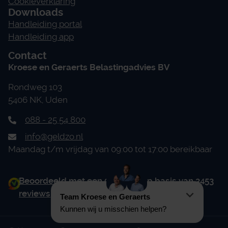
Cookieverklaring
Downloads
Handleiding portal
Handleiding app
Contact
Kroese en Geraerts Belastingadvies BV
Rondweg 103
5406 NK, Uden
088 - 25 54 800
info@geldzo.nl
Maandag t/m vrijdag van 09:00 tot 17:00 bereikbaar
Beoordeeld met een 9.0 uit 10 op basis van 3453
reviews