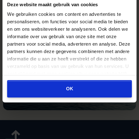
Deze website maakt gebruik van cookies
Ton Benders,
10/10
Eli,
9/
Sinds het begin van mijn relatie met
snell
We gebruiken cookies om content en advertenties te
Kroese en Geraerts ben ik alleen maar
personaliseren, om functies voor social media te bieden
tevreden over hun dienstverlening.
Verder lezen...
Verder 
en om ons websiteverkeer te analyseren. Ook delen we
informatie over uw gebruik van onze site met onze
partners voor social media, adverteren en analyse. Deze
partners kunnen deze gegevens combineren met andere
'Wordt uw adviseur
informatie die u aan ze heeft verstrekt of die ze hebben
slapend rijk?
verzameld op basis van uw gebruik van hun services. U
Of stapt u zelf op die boot?'
gaat akkoord met onze cookies als u onze website blijft
gebruiken.
Overstapvoordeel berekenen
OK