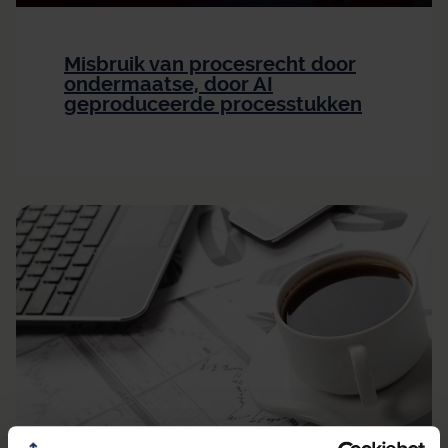
Misbruik van procesrecht door
ondermaatse, door AI
geproduceerde processtukken