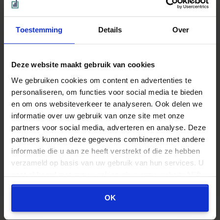
Belastingadviseur niet
Toestemming
Details
Over
aansprakelijk voor gemiste
bezwaartermijn
Deze website maakt gebruik van cookies
We gebruiken cookies om content en advertenties te
personaliseren, om functies voor social media te bieden
en om ons websiteverkeer te analyseren. Ook delen we
informatie over uw gebruik van onze site met onze
partners voor social media, adverteren en analyse. Deze
partners kunnen deze gegevens combineren met andere
informatie die u aan ze heeft verstrekt of die ze hebben
verzameld op basis van uw gebruik van hun services. U
gaat akkoord met onze cookies als u onze website blijft
gebruiken.
OK