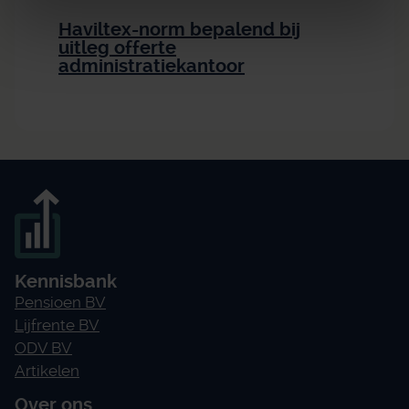
Haviltex-norm bepalend bij
uitleg offerte
administratiekantoor
Kennisbank
Pensioen BV
Lijfrente BV
ODV BV
Artikelen
Over ons