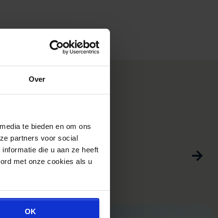
Over
 media te bieden en om ons
E
ze partners voor social
s
nformatie die u aan ze heeft
oord met onze cookies als u
V
OK