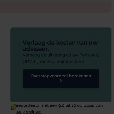
Verlaag de kosten van uw
adviseur.
Verhoog de uitkering uit uw Pensioen,
ODV, Lijfrente of Stamrecht BV.
Overstapvoordeel berekenen
Binnen 1 minuut. Direct zichtbaar.
Beoordeeld met een 9.0 uit 10 op basis van
3453 reviews