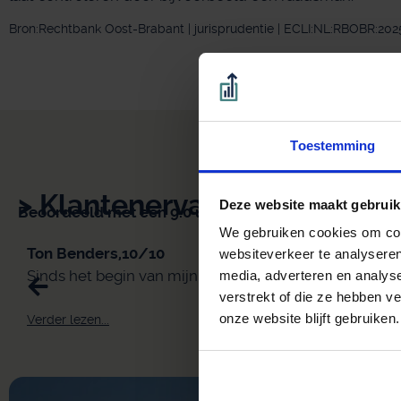
Bron:Rechtbank Oost-Brabant | jurisprudentie | ECLI:NL:RBOBR:202
Toestemming
> Klantenervaringen GeldZo
Deze website maakt gebruik
Beoordeeld met een 9.0 uit 10 op basis van 3453 rev
We gebruiken cookies om cont
Ton Benders,
10/10
websiteverkeer te analyseren
Sinds het begin van mijn relatie met Kroese en Geraer
media, adverteren en analys
verstrekt of die ze hebben v
onze website blijft gebruiken.
Verder lezen...