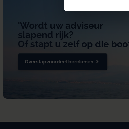
'Wordt uw adviseur
slapend rijk?
Of stapt u zelf op die boo
Overstapvoordeel berekenen