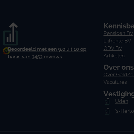
Kennisb
Pensioen BV
Lijfrente BV
ODV BV
Beoordeeld met een 9.0 uit 10 op
Artikelen
basis van 3453 reviews
Over ons
Over GeldZo
Vacatures
Vestigin
Uden
's-Hert