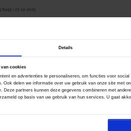
5:8495 | 23-12-2025
Details
.nl
 van cookies
iews
ent en advertenties te personaliseren, om functies voor social
. Ook delen we informatie over uw gebruik van onze site met on
ts ben ik alleen maar tevreden over hun dienstverlening.
e. Deze partners kunnen deze gegevens combineren met andere i
erzameld op basis van uw gebruik van hun services. U gaat akk