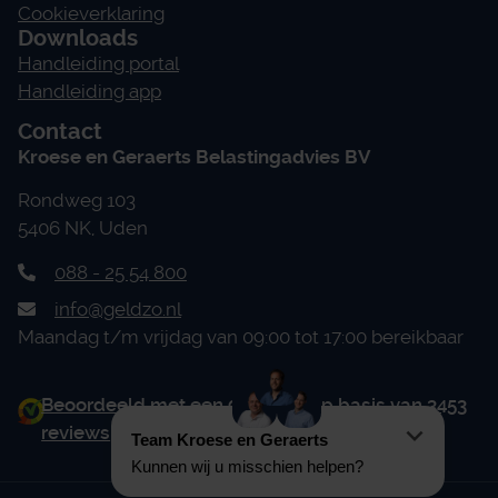
Cookieverklaring
Downloads
Handleiding portal
Handleiding app
Contact
Kroese en Geraerts Belastingadvies BV
Rondweg 103
5406 NK, Uden
088 - 25 54 800
info@geldzo.nl
Maandag t/m vrijdag van 09:00 tot 17:00 bereikbaar
Beoordeeld met een 9.0 uit 10 op basis van 3453
reviews