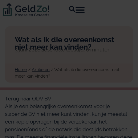
Wat als ik die overeenkomst
niet meer kan vinden?
3 juni 2026
Geschatte leestijd: 6 minuten
Home
/
Artikelen
/
Wat als ik die overeenkomst niet
meer kan vinden?
Terug naar ODV BV
Als je een belangrijke overeenkomst voor je
slapende BV niet meer kunt vinden, kun je meestal
een kopie opvragen bij de verzekeraar, het
pensioenfonds of de notaris die destijds betrokken
was. De meeste financiële instellingen bewaren deze