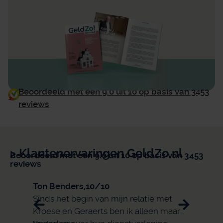
Beoordeeld met een 9.0 uit 10 op basis van 3453
reviews
> Klantenervaringen GeldZo.nl
Beoordeeld met een 9.0 uit 10 op basis van 3453
reviews
Ton Benders,
10/10
Eli,
9/
Sinds het begin van mijn relatie met
snell
Kroese en Geraerts ben ik alleen maar