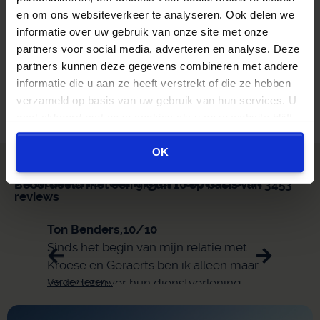
en om ons websiteverkeer te analyseren. Ook delen we
Overstapvoordeel berekenen
informatie over uw gebruik van onze site met onze
partners voor social media, adverteren en analyse. Deze
Binnen 1 minuut. Direct zichtbaar.
partners kunnen deze gegevens combineren met andere
informatie die u aan ze heeft verstrekt of die ze hebben
Beoordeeld met een 9.0 uit 10 op basis van 3453
verzameld op basis van uw gebruik van hun services. U
reviews
gaat akkoord met onze cookies als u onze website blijft
gebruiken.
OK
> Klantenervaringen GeldZo.nl
Beoordeeld met een 9.0 uit 10 op basis van 3453
reviews
Ton Benders,
10/10
Eli,
9/
Sinds het begin van mijn relatie met
snell
Kroese en Geraerts ben ik alleen maar
tevreden over hun dienstverlening.
Verder lezen...
Verder 