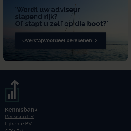
'Wordt uw adviseur
slapend rijk?
Of stapt u zelf op die boot?'
Overstapvoordeel berekenen
Kennisbank
Pensioen BV
Lijfrente BV
ODV BV