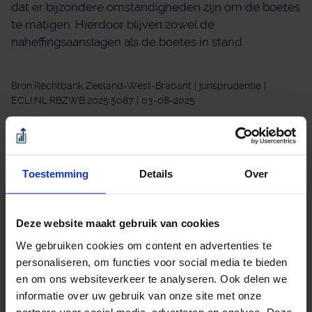
dat er bijzondere omstandigheden zijn om de boetes
te matigen. Hierdoor blijven zowel de
naheffingsaanslagen als de boetes in stand.
Bron:Rechtbank Zeeland-West-Brabant | jurisprudentie |
ECLI:NL:RBZWB:2025:5087 | 03-08-2025
Verlaag de kosten van uw
adviseur.
Toestemming
Details
Over
Verhoog de uitkering uit uw Pensioen,
ODV, Lijfrente of Stamrecht BV.
Deze website maakt gebruik van cookies
Overstapvoordeel berekenen
We gebruiken cookies om content en advertenties te
personaliseren, om functies voor social media te bieden
Binnen 1 minuut. Direct zichtbaar.
en om ons websiteverkeer te analyseren. Ook delen we
informatie over uw gebruik van onze site met onze
Beoordeeld met een 9.0 uit 10 op basis van 3453