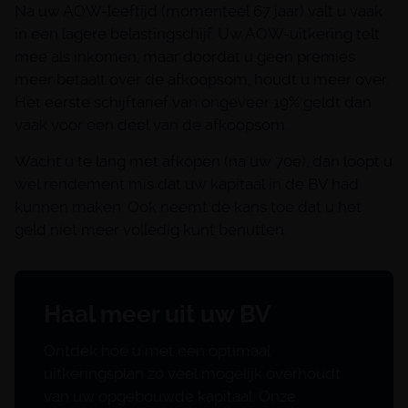
Na uw AOW-leeftijd (momenteel 67 jaar) valt u vaak
in een lagere belastingschijf. Uw AOW-uitkering telt
mee als inkomen, maar doordat u geen premies
meer betaalt over de afkoopsom, houdt u meer over.
Het eerste schijftarief van ongeveer 19% geldt dan
vaak voor een deel van de afkoopsom.
Wacht u te lang met afkopen (na uw 70e), dan loopt u
wel rendement mis dat uw kapitaal in de BV had
kunnen maken. Ook neemt de kans toe dat u het
geld niet meer volledig kunt benutten.
Haal meer uit uw BV
Ontdek hoe u met een optimaal
uitkeringsplan zo veel mogelijk overhoudt
van uw opgebouwde kapitaal. Onze