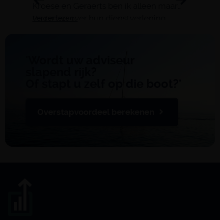
Kroese en Geraerts ben ik alleen maar
tevreden over hun dienstverlening.
Verder lezen...
Verder 
'Wordt uw adviseur
slapend rijk?
Of stapt u zelf op die boot?'
Overstapvoordeel berekenen