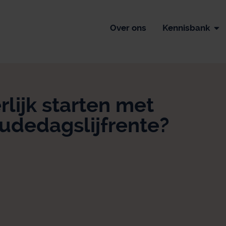
Over ons
Kennisbank
lijk starten met
oudedagslijfrente?