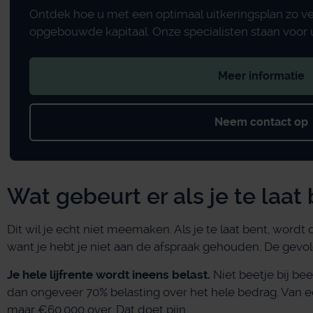
Ontdek hoe u met een optimaal uitkeringsplan zo v
opgebouwde kapitaal. Onze specialisten staan voor u
Meer informatie
Neem contact op
Wat gebeurt er als je te laat
Dit wil je echt niet meemaken. Als je te laat bent, wordt
want je hebt je niet aan de afspraak gehouden. De gevol
Je hele lijfrente wordt ineens belast.
Niet beetje bij beet
dan ongeveer 70% belasting over het hele bedrag. Van ee
maar €60.000 over. Dat doet pijn.