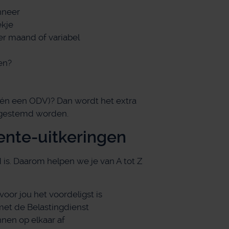
nneer
ekje
er maand of variabel
en?
te én een ODV)? Dan wordt het extra
fgestemd worden.
rente-uitkeringen
 is. Daarom helpen we je van A tot Z
or jou het voordeligst is
et de Belastingdienst
nen op elkaar af