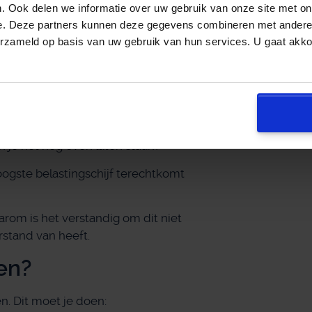
. Ook delen we informatie over uw gebruik van onze site met on
e. Deze partners kunnen deze gegevens combineren met andere i
t?
erzameld op basis van uw gebruik van hun services. U gaat akk
nkomen uit verhuur? Zorg dat je niet
n je het nog even laten staan?
ogste belastingschijf terechtkomt
arom is het verstandig om dit niet
rstand van heeft.
en?
en. Dit moet je doen: