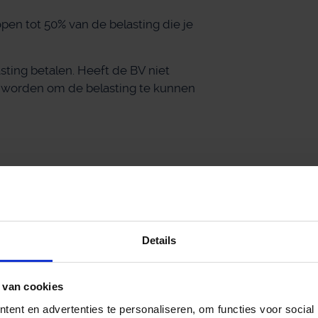
pen tot 50% van de belasting die je
asting betalen. Heeft de BV niet
t worden om de belasting te kunnen
j oude contracten soms al vanaf je
 belasting schelen, omdat je niet
arief terechtkomt.
Details
e potje geld wordt over meer jaren
 van cookies
maandelijkse uitkeringen. Handig als
ent en advertenties te personaliseren, om functies voor social