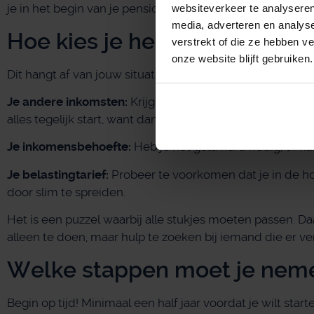
je in het begin van je pensioen nog ander inkomen hebt.
websiteverkeer te analyseren
media, adverteren en analys
Hoe kies je het beste momen
verstrekt of die ze hebben v
onze website blijft gebruiken.
Dit hangt af van jouw situatie. Kijk naar:
Je andere inkomsten:
Krijg je AOW, ander pensioen of i
alles tegelijk start, want dan betaal je veel belasting.
Je inkomensbehoefte:
Heb je het geld hard nodig, of ku
Je belastingtarief:
Probeer te voorkomen dat je in de ho
door slim te spreiden.
Het is een puzzel waarbij alle stukjes moeten passen. Da
alleen te doen, maar hulp te zoeken bij iemand die er ve
Welke stappen moet je nem
Begin op tijd! Minimaal een half jaar voordat je wilt start