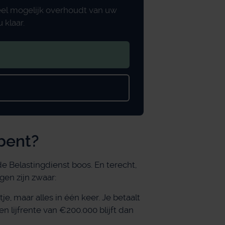
eel mogelijk overhoudt van uw
 klaar.
 bent?
 de Belastingdienst boos. En terecht,
gen zijn zwaar:
je, maar alles in één keer. Je betaalt
n lijfrente van €200.000 blijft dan