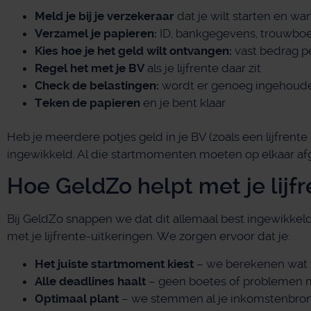
Meld je bij je verzekeraar
dat je wilt starten en wa
Verzamel je papieren:
ID, bankgegevens, trouwbo
Kies hoe je het geld wilt ontvangen:
vast bedrag p
Regel het met je BV
als je lijfrente daar zit
Check de belastingen:
wordt er genoeg ingehoud
Teken de papieren
en je bent klaar
Heb je meerdere potjes geld in je BV (zoals een lijfren
ingewikkeld. Al die startmomenten moeten op elkaar a
Hoe GeldZo helpt met je lijf
Bij GeldZo snappen we dat dit allemaal best ingewikkeld
met je lijfrente-uitkeringen. We zorgen ervoor dat je:
Het juiste startmoment kiest
– we berekenen wat vo
Alle deadlines haalt
– geen boetes of problemen m
Optimaal plant
– we stemmen al je inkomstenbron