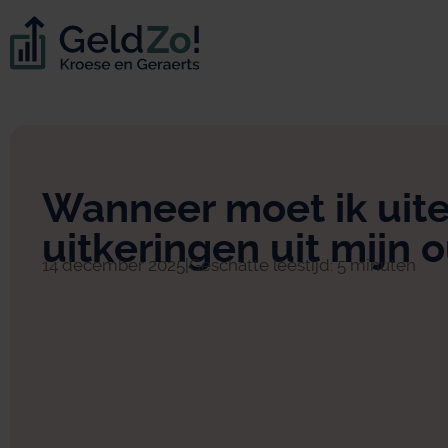
Wanneer moet ik uiter
uitkeringen uit mijn 
14 december 2025
|
Geschatte leestijd: 5 minuten