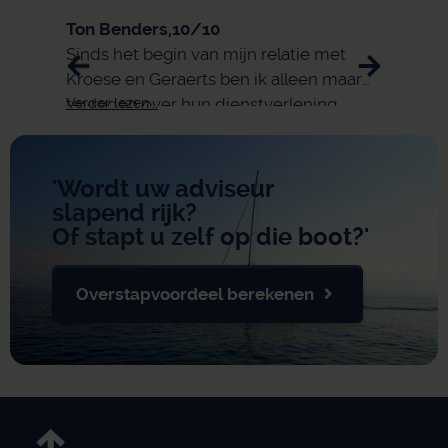
Ton Benders,
10/10
Eli,
9/
Sinds het begin van mijn relatie met
snell
Kroese en Geraerts ben ik alleen maar
tevreden over hun dienstverlening.
Verder lezen...
Verder 
'Wordt uw adviseur
slapend rijk?
Of stapt u zelf op die boot?'
Overstapvoordeel berekenen