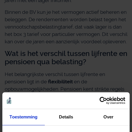
jaren met een lager inkomen.
Binnen de BV kun je het vermogen actief beheren en
beleggen. De rendementen worden belast tegen het
vennootschapsbelastingtarief, dat vaak lager is dan
het box 3 tarief voor particulier vermogen. Dit verschil
kan over de jaren een aanzienlijk voordeel opleveren.
Wat is het verschil tussen lijfrente en
pensioen qua belasting?
Het belangrijkste verschil tussen lijfrente en
pensioen ligt in de
flexibiliteit
en de
opbouwmogelijkheden. Pensioen kent strikte regels
voor opbouw en uitkering, terwijl lijfrente meer
vrijheid biedt. Beide worden echter belast in box 1 bij
uitkering.
Toestemming
Details
Over
Voor slapende BVs is het onderscheid extra relevant.
Sinds 2017 is het niet meer mogelijk om een