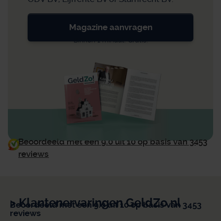
Magazine aanvragen
Binnen 1 minuut. Gratis.
Beoordeeld met een 9.0 uit 10 op basis van 3453
reviews
> Klantenervaringen GeldZo.nl
Beoordeeld met een 9.0 uit 10 op basis van 3453
reviews