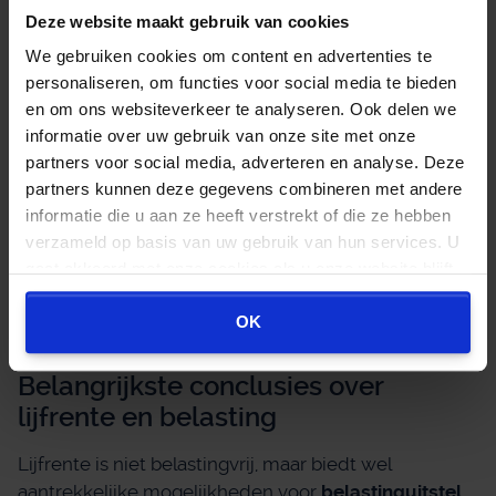
pensioen-BV op te richten voor nieuwe
Deze website maakt gebruik van cookies
pensioenopbouw. Bestaande pensioen-BVs mogen
We gebruiken cookies om content en advertenties te
hun functie behouden, maar nieuwe voorzieningen
personaliseren, om functies voor social media te bieden
moeten extern worden geregeld. Een lijfrente-BV
en om ons websiteverkeer te analyseren. Ook delen we
blijft wel een optie voor vermogensopbouw.
informatie over uw gebruik van onze site met onze
partners voor social media, adverteren en analyse. Deze
De aftrekbaarheid verschilt ook tussen beide
partners kunnen deze gegevens combineren met andere
vormen. Pensioenpremies worden vaak direct
informatie die u aan ze heeft verstrekt of die ze hebben
ingehouden op het salaris, terwijl lijfrentepremies
verzameld op basis van uw gebruik van hun services. U
achteraf worden afgetrokken bij de aangifte. Voor
gaat akkoord met onze cookies als u onze website blijft
ondernemers met een BV biedt lijfrente meer
gebruiken.
mogelijkheden om het opgebouwde vermogen
OK
fiscaal vriendelijk te beheren.
Belangrijkste conclusies over
lijfrente en belasting
Lijfrente is niet belastingvrij, maar biedt wel
aantrekkelijke mogelijkheden voor
belastinguitstel
.